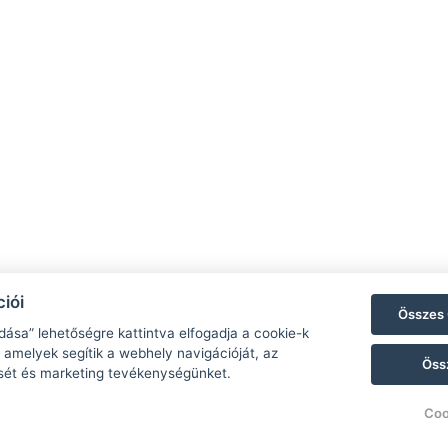
ardenclubpanzio@gmail.com
Adatvédelmi Szabályzat
36306411221
ÁSZF
647 Balatonmáriafürdő
ákóczi u. 19
iói
acebook
Összes 
dása” lehetőségre kattintva elfogadja a cookie-k
 amelyek segítik a webhely navigációját, az
Öss
sét és marketing tevékenységünket.
Coo