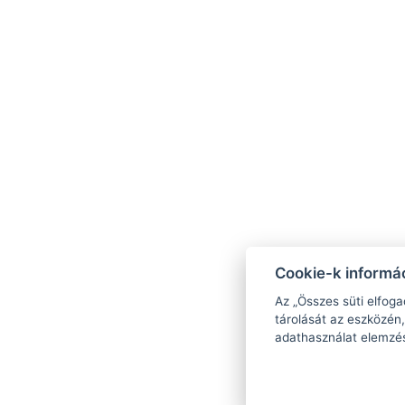
g
+
8
R
Cookie-k informác
F
Az „Összes süti elfoga
tárolását az eszközén,
adathasználat elemzé