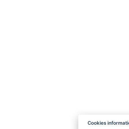
g
+
8
R
Cookies informat
F